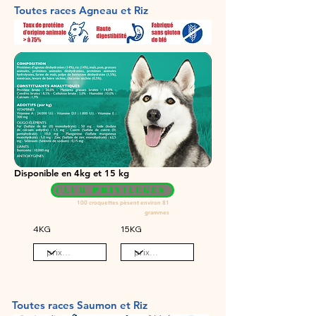
Toutes races Agneau et Riz
Disponible en 4kg et 15 kg
CLUB PRIVILEGES
100 croquettes pèsent environ 81
grammes
4KG
15KG
Toutes races Saumon et Riz