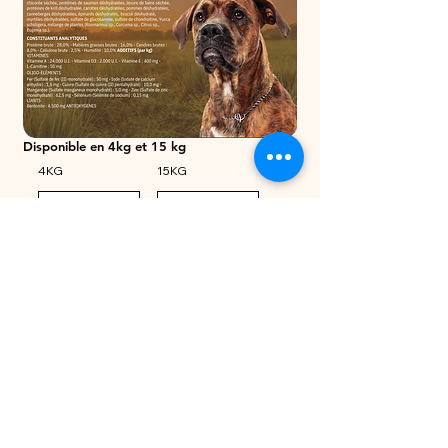
Disponible en 4kg et 15 kg
4KG
15KG
Spécifiques pour chiens adultes.
Elaborée sans gluten de blé, cette recette est contient des
ingrédients non allergisants et très digestes. Elle est
formulée pour limiter la prise de poids.
Enrichi en Sulfate de Chondroïtine et Glucosamine, ce
complexe, qui fonctionne en duo, contribue à la bonne santé
du tissu conjonctif, de l'articulation et du cartilage. Cet
aliment soutient donc particulièrement la souplesse
articulaire et favorise la mobilité, quel que soit l'âge.