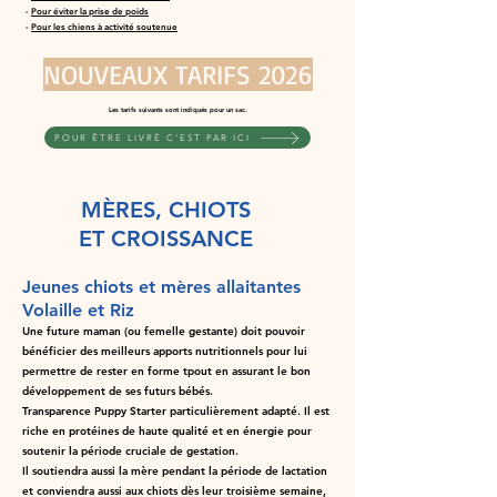
-
Pour éviter la prise de poids
-
Pour les chiens à activité soutenue
NOUVEAUX TARIFS 2026
Les tarifs suivants sont indiqués pour un sac.
POUR ÊTRE LIVRÉ C'EST PAR ICI
MÈRES, CHIOTS
ET CROISSANCE
Jeunes chiots et mères allaitantes
Volaille et Riz
Une future maman (ou femelle gestante) doit pouvoir
bénéficier des meilleurs apports nutritionnels pour lui
permettre de rester en forme tpout en assurant le bon
développement de ses futurs bébés.
Transparence Puppy Starter particulièrement adapté. Il est
riche en protéines de haute qualité et en énergie pour
soutenir la période cruciale de gestation.
Il soutiendra aussi la mère pendant la période de lactation
et conviendra aussi aux chiots
dès leur troisième semaine,