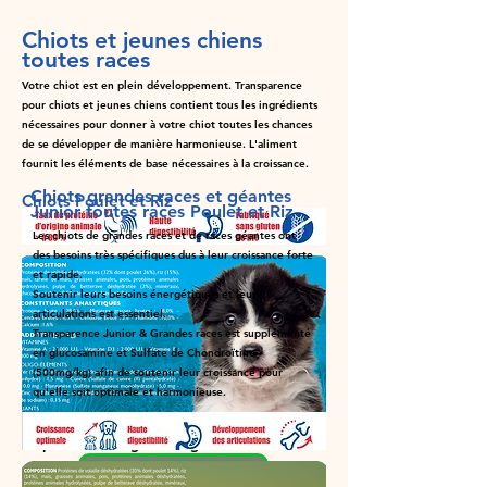
Chiots et jeunes chiens
toutes races
Votre chiot est en plein développement. Transparence
pour chiots et jeunes chiens contient tous les ingrédients
nécessaires pour donner à votre chiot toutes les chances
de se développer de manière harmonieuse. L'aliment
fournit les éléments de base nécessaires à la croissance.
Chiots grandes races et géantes
Chiots Poulet et Riz
Junior toutes races Poulet et Riz
Les chiots de grandes races et de races géantes ont
des besoins très spécifiques dus à leur croissance forte
et rapide.
Soutenir leurs besoins énergétiques et leurs
articulations est essentiel.
Transparence Junior & Grandes races est supplémenté
en glucosamine et Sulfate de Chondroïtine
(500mg/kg) afin de soutenir leur croissance pour
qu'elle soit optimale et harmonieuse.
Disponible en 4kg et 15 kg
CLUB PRIVILEGES